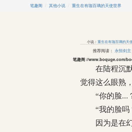
笔趣阁
其他小说
重生在有珈百璃的天使世界
小说：
重生在有珈百璃的天
推荐阅读：
永恒剑主
笔趣阁 //www.boquge.
在陆程沉默的
觉得这么眼熟，原
“你的脸...
“我的脸吗
因为是在幻象