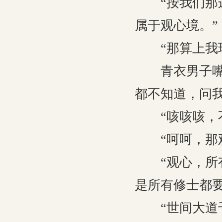
“按我们那边
属于观心境。”
“那算上我现在
青衣男子嘴角
都不知道，问
“咳咳咳，不
“呵呵，那观
“观心，所有
是所有修士都
“世间大道千