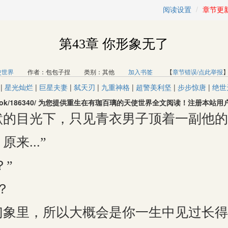
阅读设置
章节更
第43章 你形象无了
使世界
作者：包包子捏 类别：其他
加入书签
【
章节错误/点此举报
|
星光灿烂
|
巨星夫妻
|
弑天刃
|
九重神格
|
超警美利坚
|
步步惊唐
|
绝世
com/book/186340/ 为您提供重生在有珈百璃的天使世界全文阅读！注册
目光下，只见青衣男子顶着一副他的
来...”
？”
？
里，所以大概会是你一生中见过长得