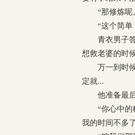
“那修炼呢
“这个简单，
青衣男子答非
想救老婆的时
万一到时候人
定就...
他准备最后
“你心中的种
我的时间不多了