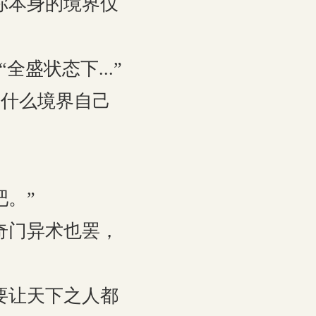
你本身的境界仅
盛状态下...”
什么境界自己
。”
奇门异术也罢，
要让天下之人都