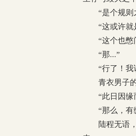
“是个规则之
“这或许就是
“这个也憋问
“那...”
“行了！我该
青衣男子的身
“此日因缘而
“那么，有缘
陆程无语，会