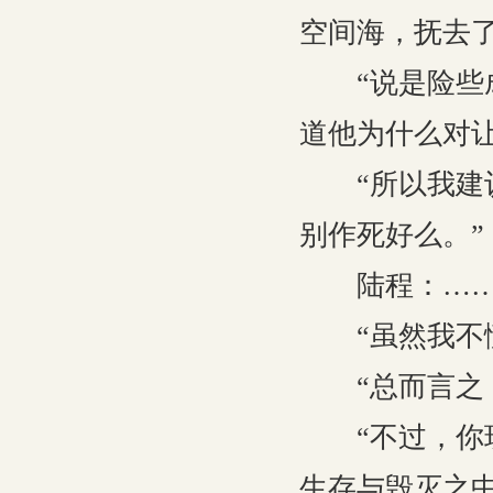
空间海，抚去
“说是险些成
道他为什么对
“所以我建议
别作死好么。”
陆程：…
“虽然我不懂，
“总而言之，
“不过，你现
生存与毁灭之