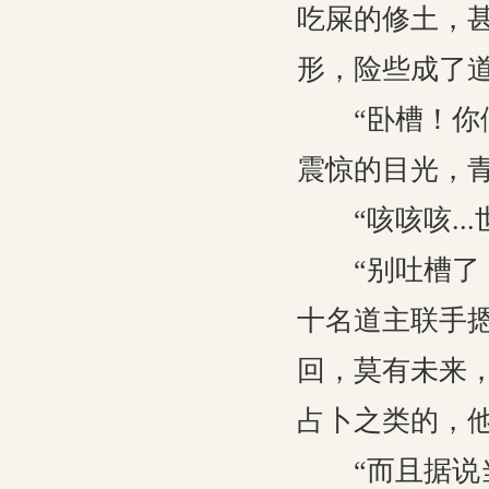
吃屎的修土，
形，险些成了道
“卧槽！你们
震惊的目光，
“咳咳咳...
“别吐槽了！
十名道主联手
回，莫有未来
占卜之类的，他
“而且据说当