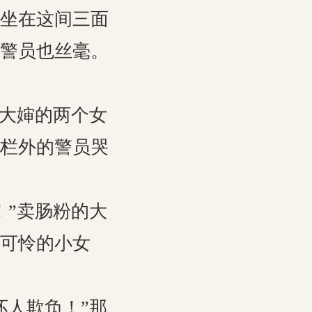
坐在这间三面
警员也丝毫。
的大婶的两个女
栏外的警员哭
！”卖肠粉的大
可怜的小女
坏人欺负！”那