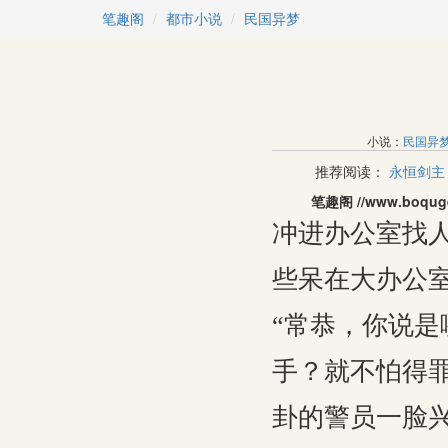
笔趣阁
都市小说
民国异梦
小说：
民国异
推荐阅读：
永恒剑主
笔趣阁 //www.bo
冲进办公室找
些呆在大办公
“常恭，你说
手？就不怕得
卦的警员一脸