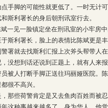
动点手脚的可能性就更低了。一时无计可
斌和斯利署长的身后朝刑讯室行去。
陈斌一见一脸镇定坐在刑讯室的小牢房
至于斯利署长，脸上的表情比陈斌更是丰
到警署就去找斯利汇报上次斧头帮带人在
况，没想到话还说到正题上，就有人来报
警员被人打断手脚正送往玛丽娅医院。陈
里都很不高兴。
是，那些荷警肯定是又去鱼肉百姓而被忍
两年这种事越来越多了，身为华人，他觉