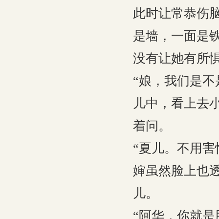
此时让常恭伤
是墙，一面是
没有让她有所
“娘，我们是不
儿中，看上去
着问。
“夏儿。不用害
婶虽然脸上也
儿。
“阿华，你就是