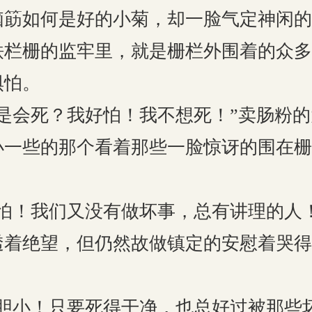
脑筯如何是好的小菊，却一脸气定神闲的
铁栏栅的监牢里，就是栅栏外围着的众多
惧怕。
是会死？我好怕！我不想死！”卖肠粉
小一些的那个看着那些一脸惊讶的围在栅
怕！我们又没有做坏事，总有讲理的人
透着绝望，但仍然故做镇定的安慰着哭得
胆小！只要死得干净，也总好过被那些