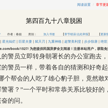
阅读设置
章节更
第四百九十八章脱困
梦
作者：春姐 类别：
加入书签
【
章节错误/点此举报
】 【
更新
|
星光灿烂
|
巨星夫妻
|
弑天刃
|
九重神格
|
超警美利坚
|
步步惊唐
|
绝世
quge.com/book/1527/ 为您提供民国异梦全文阅读！注册本站用户，
人的警员立即转身朝署长的办公室跑去，
室的警员一样，带着各自的猜测和好奇起
是哪个帮会的人吃了雄心豹子胆，竟然敢
罪警署？”一个平时和常恭关系比较好的
兴奋的问。