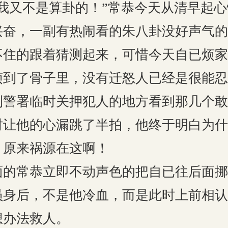
我又不是算卦的！”常恭今天从清早起
兴奋，一副有热闹看的朱八卦没好声气的
不住的跟着猜测起来，可惜今天自已烦家
烦到了骨子里，没有迁怒人已经是很能忍
到警署临时关押犯人的地方看到那几个敢
时让他的心漏跳了半拍，他终于明白为什
，原来祸源在这啊！
面的常恭立即不动声色的把自已往后面挪
员身后，不是他冷血，而是此时上前相认
想办法救人。