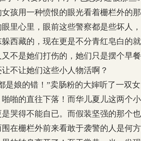
的女孩用一种愤恨的眼光看着栅栏外的那
的眼里心里，眼前这些警察都是些坏人，
东躲西藏的，现在更是不分青红皂白的就
人又不是她们打伤的，她们只是摆个早餐
还让不让她们这些小人物活啊？
都是娘的错！”卖肠粉的大婶听了一双
，啪啪的直往下落！而华儿夏儿这两个小
更是哭得不能自已。而假装坚强的那个也
而围在栅栏外前来看敢于袭警的人是何方