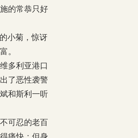
施的常恭只好
中的小菊，惊讶
富。
维多利亚港口
出了恶性袭警
斌和斯利一听
不可忍的老百
得痛快；但身