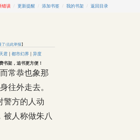
新错误
更新提醒
添加书签
我的书架
返回目录
慢了/点此举报
】
天君
|
都市幻界
|
异度
获取免费书架，追书更方便！
而常恭也象那
身往外走去。
对警方的人动
，被人称做朱八