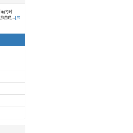
装逼的时
嘿...
[展