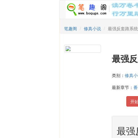
笔趣阁
修真小说
最强反套路系统
最强
类别：
修真小
最新章节：
番
开
最强