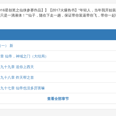
016星创奖之仙侠参赛作品】】【2017火爆热书】“年轻人，当年我开始
只是一滴液体！”“仙子，随在下走一趟，保证带你装逼带你飞，带你一起嘿嘿
（一） 新
章 仙帝，神域之门（大结局）
九十九章 送你上西天
九十八章 炸天帮之首
九十七章 仙帝也没多厉害嘛
查看全部章节